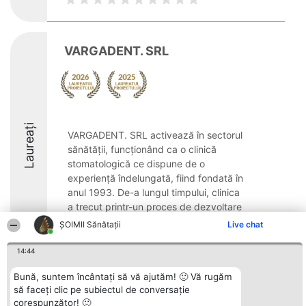
VARGADENT. SRL
Laureați
VARGADENT. SRL activează în sectorul
sănătății, funcționând ca o clinică
stomatologică ce dispune de o
experiență îndelungată, fiind fondată în
anul 1993. De-a lungul timpului, clinica
a trecut printr-un proces de dezvoltare
constantă, inclusiv ...
ŞOIMII Sănătații
Live chat
8.5
14:44
Bună, suntem încântați să vă ajutăm! 🙂 Vă rugăm
să faceți clic pe subiectul de conversație
Organizator Ranking
Plebiscyt
Contact
corespunzător! 🙂
BRIGHT SOLUTIONS BR SRL
Câștigătorii
Contact