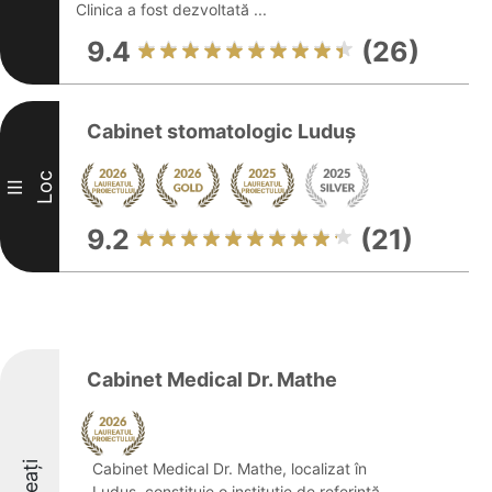
Clinica a fost dezvoltată ...
9.4
(26)
Cabinet stomatologic Luduș
Loc
III
9.2
(21)
Cabinet Medical Dr. Mathe
Cabinet Medical Dr. Mathe, localizat în
Luduș, constituie o instituție de referință