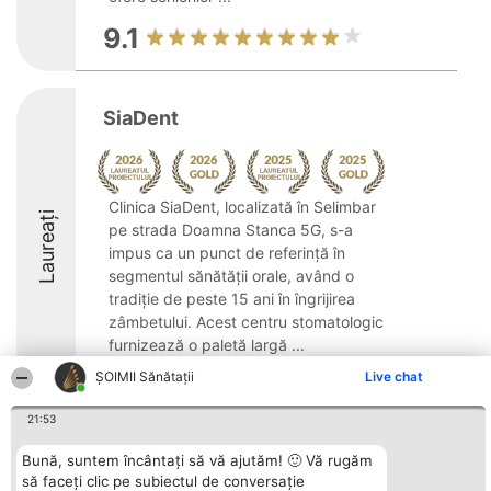
9.1
SiaDent
Clinica SiaDent, localizată în Selimbar
Laureați
pe strada Doamna Stanca 5G, s-a
impus ca un punct de referință în
segmentul sănătății orale, având o
tradiție de peste 15 ani în îngrijirea
zâmbetului. Acest centru stomatologic
furnizează o paletă largă ...
ŞOIMII Sănătații
Live chat
10
21:53
Bună, suntem încântați să vă ajutăm! 🙂 Vă rugăm
Organizator Ranking
Plebiscyt
Contact
BRIGHT SOLUTIONS BR SRL
să faceți clic pe subiectul de conversație
Câștigătorii
Contact