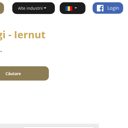
Login
Alte industrii
i - Iernut
.
Căutare