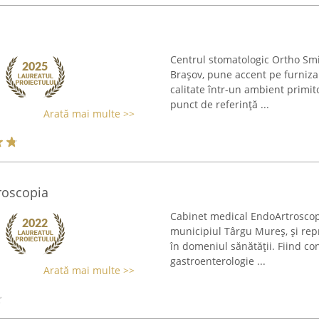
Centrul stomatologic Ortho Sm
Brașov, pune accent pe furnizar
calitate într-un ambient primito
punct de referință ...
Arată mai multe >>
roscopia
Cabinet medical EndoArtroscopia
municipiul Târgu Mureș, și repr
în domeniul sănătății. Fiind co
gastroenterologie ...
Arată mai multe >>