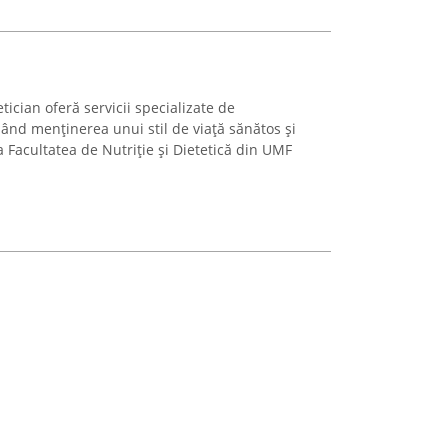
tician oferă servicii specializate de
nând menținerea unui stil de viață sănătos și
 la Facultatea de Nutriție și Dietetică din UMF