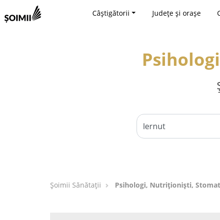
Câștigătorii
Județe și orașe
Psihologi
Şoimii Sănătații
Psihologi, Nutriționiști, Stomat