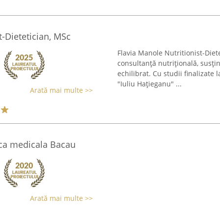
t-Dietetician, MSc
Flavia Manole Nutritionist-Diete
consultanță nutrițională, susți
echilibrat. Cu studii finalizate
"Iuliu Hațieganu" ...
Arată mai multe >>
ica medicala Bacau
Arată mai multe >>