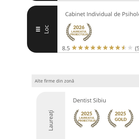
Cabinet Individual de Psiho
Loc
III
8.5
(5
Alte firme din zonă
Dentist Sibiu
Laureați