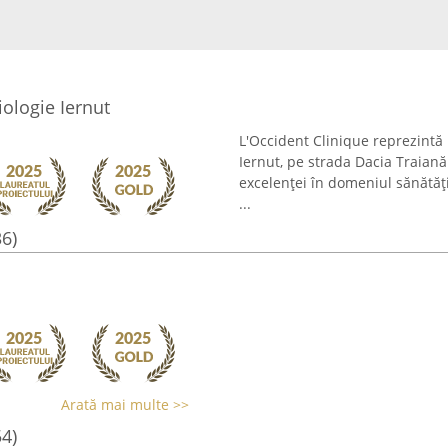
ologie Iernut
L'Occident Clinique reprezintă 
Iernut, pe strada Dacia Traiană
excelenței în domeniul sănătăți
...
36)
Arată mai multe >>
54)