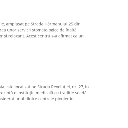
ile, amplasat pe Strada Hărmanului 25 din
ea unor servicii stomatologice de înaltă
r și relaxant. Acest centru s-a afirmat ca un
 este localizat pe Strada Revoluției, nr. 27, în
ezintă o instituție medicală cu tradiție solidă
nsiderat unul dintre centrele pionier în