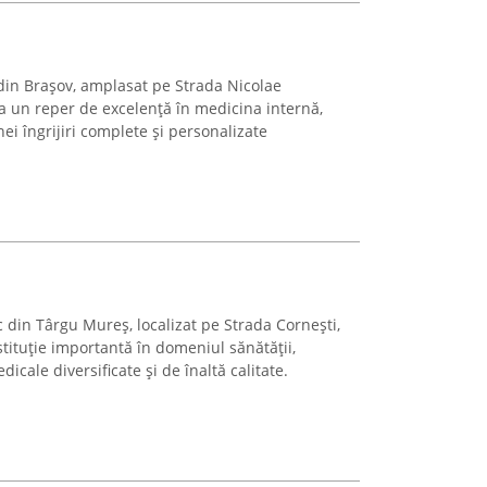
 din Brașov, amplasat pe Strada Nicolae
ca un reper de excelență în medicina internă,
i îngrijiri complete și personalizate
 din Târgu Mureș, localizat pe Strada Cornești,
stituție importantă în domeniul sănătății,
icale diversificate și de înaltă calitate.