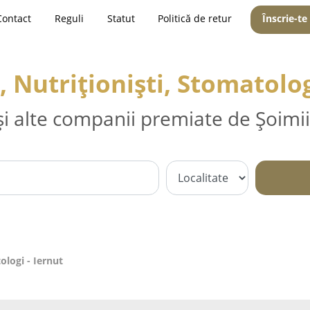
Contact
Reguli
Statut
Politică de retur
Înscrie-te
, Nutriționiști, Stomatolog
și alte companii premiate de Șoimii
ologi - Iernut