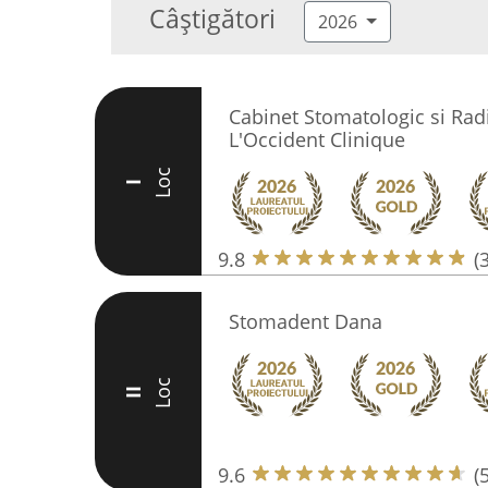
Câștigători
2026
Cabinet Stomatologic si Radi
L'Occident Clinique
Loc
I
9.8
(
Stomadent Dana
Loc
II
9.6
(