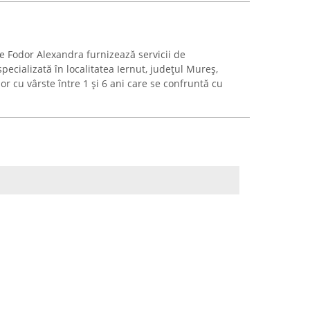
e Fodor Alexandra furnizează servicii de
ecializată în localitatea Iernut, județul Mureș,
or cu vârste între 1 și 6 ani care se confruntă cu