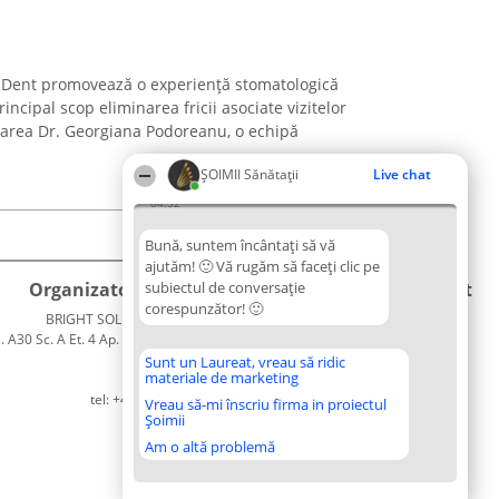
te Dent promovează o experiență stomatologică
rincipal scop eliminarea fricii asociate vizitelor
marea Dr. Georgiana Podoreanu, o echipă
ŞOIMII Sănătații
Live chat
04:52
Bună, suntem încântați să vă
ajutăm! 🙂 Vă rugăm să faceți clic pe
Organizator Ranking
subiectul de conversație
Plebiscyt
Contact
corespunzător! 🙂
BRIGHT SOLUTIONS BR SRL
Câștigătorii
Contact
. A30 Sc. A Et. 4 Ap. 13 Cod 061952
Lista
București
Tuturor
Sunt un Laureat, vreau să ridic
materiale de marketing
CUI 36737675
Laureaților
tel: +40 770 990 492
Reguli
Vreau să-mi înscriu firma in proiectul
Șoimii
Statut
Politica de
Am o altă problemă
confidențialitate