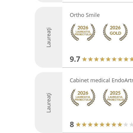
Ortho Smile
Laureați
9.7
Cabinet medical EndoArt
Laureați
8