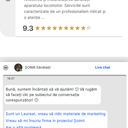
aparatului locomotor. Serviciile sunt
caracterizate de un profesionalism ridicat și
o atenție ...
9.3
Alte firme din zonă
ŞOIMII Sănătații
Live chat
16:27
Organizator Ranking
Plebiscyt
Contact
Bună, suntem încântați să vă ajutăm! 🙂 Vă rugăm
BRIGHT SOLUTIONS BR SRL
Câștigătorii
Contact
să faceți clic pe subiectul de conversație
Aleea Timisul De Sus 2 Bl. A30
Lista Tuturor
Sc. A Et. 4 Ap. 13 Cod 061952
Laureaților
corespunzător! 🙂
București
Reguli
CUI 36737675
Statut
tel: +40 770 990 492
Politica de
Sunt un Laureat, vreau să ridic materiale de marketing
confidențialitate
Vreau să-mi înscriu firma in proiectul Șoimii
Am o altă problemă