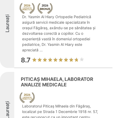
Laureați
Dr. Yasmin Al Hiary Ortopedie Pediatrică
asigură servicii medicale specializate în
orașul Făgăraș, axându-se pe sănătatea și
dezvoltarea corectă a copiilor. Cu o
experiență vastă în domeniul ortopediei
pediatrice, Dr. Yasmin Al Hiary este
apreciată ...
8.7
PITICAŞ MIHAELA, LABORATOR
ANALIZE MEDICALE
Laureați
Laboratorul Piticaș Mihaela din Făgăraș,
localizat pe Strada 1 Decembrie 1918 nr. 57,
este recunoscut ca un important centru