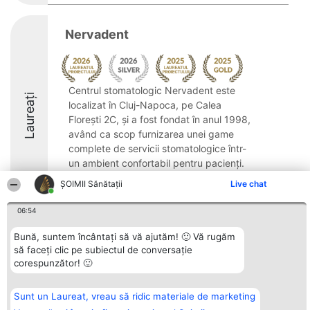
Nervadent
Centrul stomatologic Nervadent este
Laureați
localizat în Cluj-Napoca, pe Calea
Florești 2C, și a fost fondat în anul 1998,
având ca scop furnizarea unei game
complete de servicii stomatologice într-
un ambient confortabil pentru pacienți.
Clinica dispune ...
ŞOIMII Sănătații
Live chat
9
06:54
Bună, suntem încântați să vă ajutăm! 🙂 Vă rugăm
să faceți clic pe subiectul de conversație
Organizator Ranking
Plebiscyt
Contact
corespunzător! 🙂
BRIGHT SOLUTIONS BR SRL
Câștigătorii
Contact
Aleea Timisul De Sus 2 Bl. A30
Lista Tuturor
Sc. A Et. 4 Ap. 13 Cod 061952
Laureaților
București
Reguli
Sunt un Laureat, vreau să ridic materiale de marketing
CUI 36737675
Statut