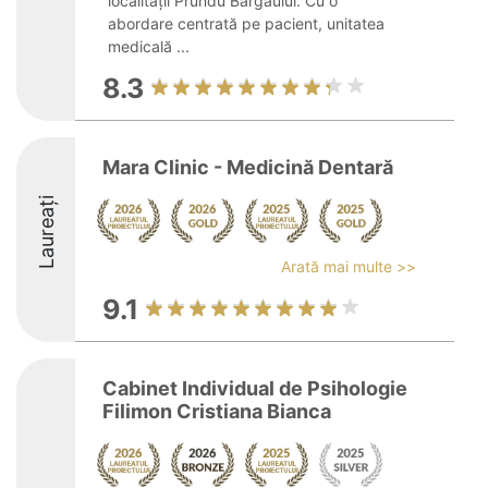
localității Prundu Bârgăului. Cu o
abordare centrată pe pacient, unitatea
medicală ...
8.3
Mara Clinic - Medicină Dentară
Laureați
Arată mai multe >>
9.1
Cabinet Individual de Psihologie
Filimon Cristiana Bianca