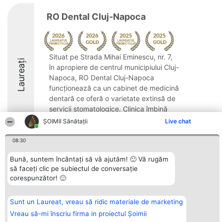
RO Dental Cluj-Napoca
Situat pe Strada Mihai Eminescu, nr. 7,
Laureați
în apropiere de centrul municipiului Cluj-
Napoca, RO Dental Cluj-Napoca
funcționează ca un cabinet de medicină
dentară ce oferă o varietate extinsă de
servicii stomatologice. Clinica îmbină
abordarea ...
ŞOIMII Sănătații
Live chat
10
08:30
Bună, suntem încântați să vă ajutăm! 🙂 Vă rugăm
să faceți clic pe subiectul de conversație
Organizator Ranking
Plebiscyt
Contact
corespunzător! 🙂
BRIGHT SOLUTIONS BR SRL
Câștigătorii
Contact
Aleea Timisul De Sus 2 Bl. A30
Lista Tuturor
Sc. A Et. 4 Ap. 13 Cod 061952
Laureaților
Sunt un Laureat, vreau să ridic materiale de marketing
București
Reguli
CUI 36737675
Statut
Vreau să-mi înscriu firma in proiectul Șoimii
tel: +40 770 990 492
Politica de