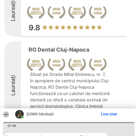
Laureați
9.8
RO Dental Cluj-Napoca
Situat pe Strada Mihai Eminescu, nr. 7,
Laureați
în apropiere de centrul municipiului Cluj-
Napoca, RO Dental Cluj-Napoca
funcționează ca un cabinet de medicină
dentară ce oferă o varietate extinsă de
servicii stomatologice. Clinica îmbină
abordarea ...
ŞOIMII Sănătații
Live chat
10
07:49