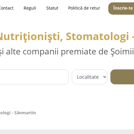
Contact
Reguli
Statut
Politică de retur
Înscrie-te
Nutriționiști, Stomatologi
și alte companii premiate de Șoimii
tologi - Sânmartin