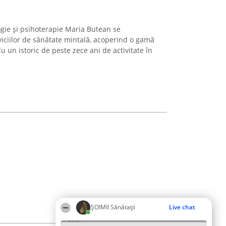
ogie și psihoterapie Maria Butean se
viciilor de sănătate mintală, acoperind o gamă
Cu un istoric de peste zece ani de activitate în
ŞOIMII Sănătații
Live chat
07:07