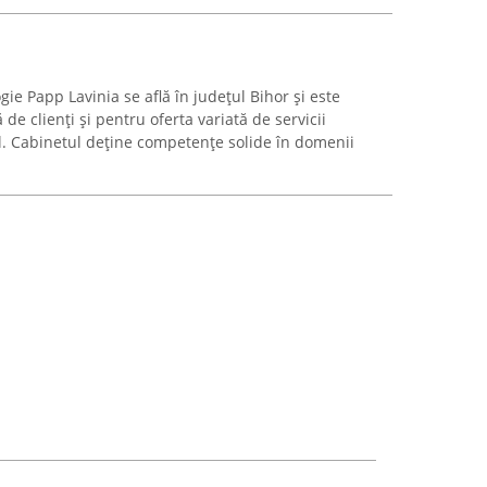
ie Papp Lavinia se află în județul Bihor și este
e clienți și pentru oferta variată de servicii
l. Cabinetul deține competențe solide în domenii