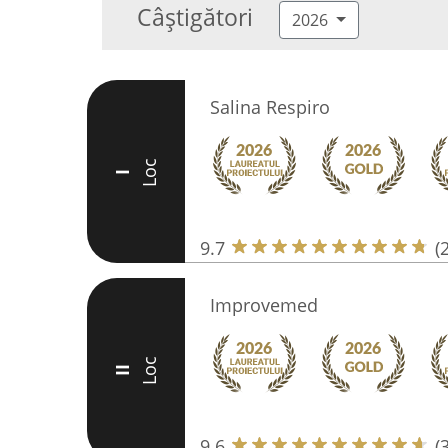
Câștigători
2026
Salina Respiro
Loc
I
9.7
(
Improvemed
Loc
II
9.6
(