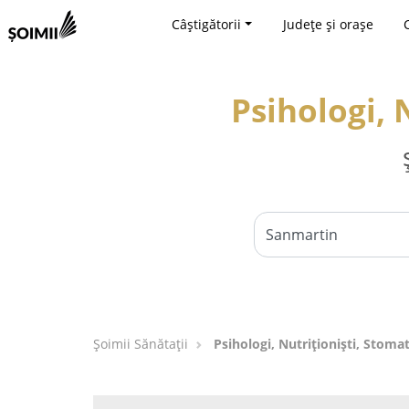
Câștigătorii
Județe și orașe
Psihologi, 
Şoimii Sănătații
Psihologi, Nutriționiști, Stoma