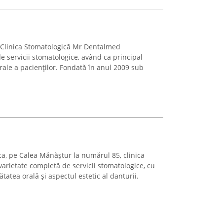
uj, Clinica Stomatologică Mr Dentalmed
de servicii stomatologice, având ca principal
rale a pacienților. Fondată în anul 2009 sub
ca, pe Calea Mănăștur la numărul 85, clinica
arietate completă de servicii stomatologice, cu
ătatea orală și aspectul estetic al danturii.