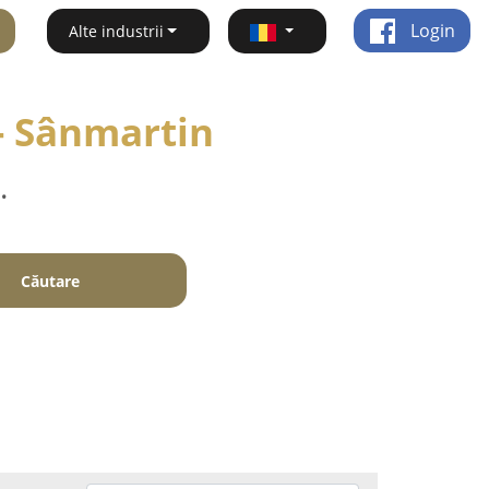
Login
Alte industrii
 - Sânmartin
.
Căutare