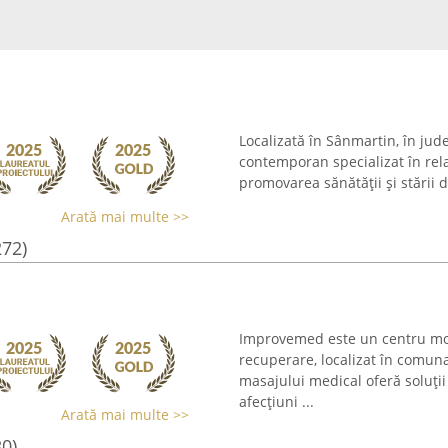
Localizată în Sânmartin, în jud
contemporan specializat în rela
promovarea sănătății și stării 
Arată mai multe >>
272)
Improvemed este un centru mode
recuperare, localizat în comuna
masajului medical oferă soluții
afecțiuni ...
Arată mai multe >>
30)