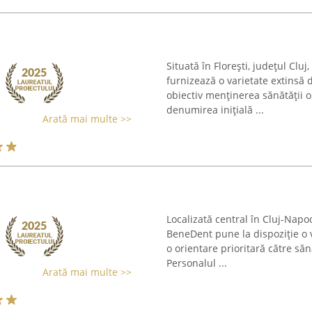
Situată în Florești, județul Cl
furnizează o varietate extinsă 
obiectiv menținerea sănătății o
denumirea inițială ...
Arată mai multe >>
Localizată central în Cluj-Napo
BeneDent pune la dispoziție o v
o orientare prioritară către săn
Personalul ...
Arată mai multe >>