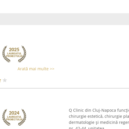
Arată mai multe >>
Q Clinic din Cluj-Napoca funcț
chirurgie estetică, chirurgie pl
dermatologie și medicină rege
nr. 42-44, unitatea ...