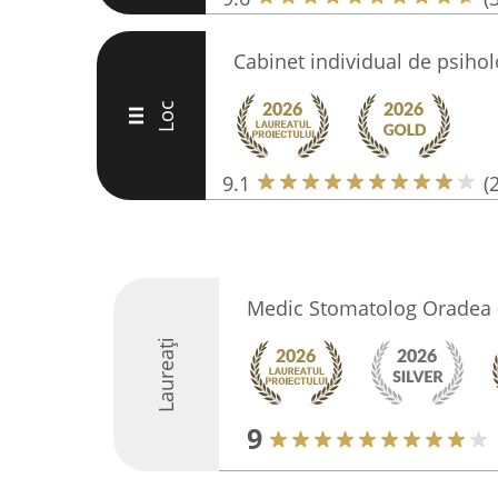
Cabinet individual de psihol
Loc
III
9.1
(
Medic Stomatolog Oradea 
Laureați
9