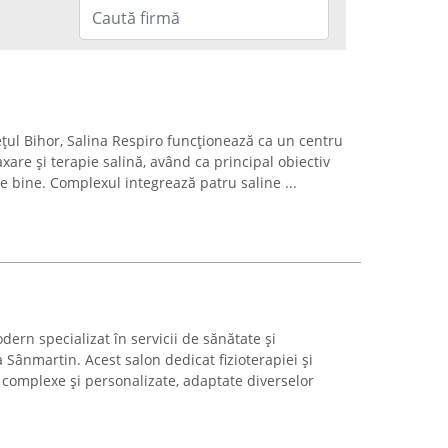
ețul Bihor, Salina Respiro funcționează ca un centru
xare și terapie salină, având ca principal obiectiv
de bine. Complexul integrează patru saline ...
rn specializat în servicii de sănătate și
 Sânmartin. Acest salon dedicat fizioterapiei și
 complexe și personalizate, adaptate diverselor