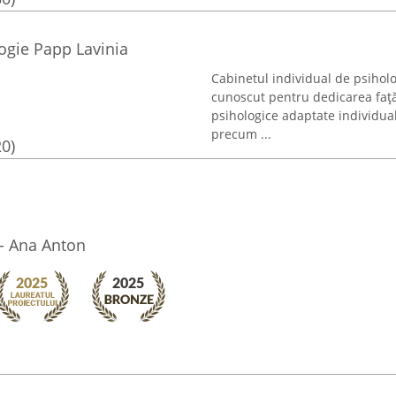
ogie Papp Lavinia
Cabinetul individual de psiholog
cunoscut pentru dedicarea față d
psihologice adaptate individua
precum ...
20)
- Ana Anton