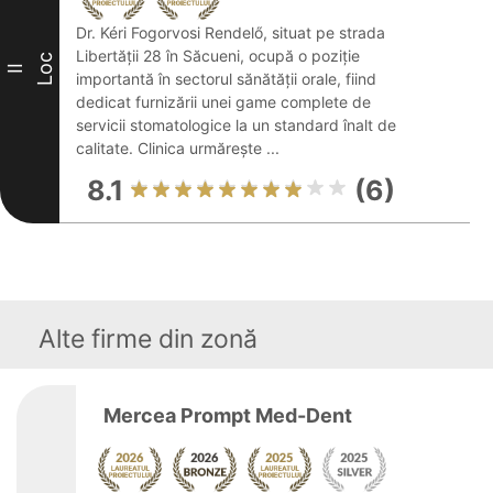
Dr. Kéri Fogorvosi Rendelő, situat pe strada
Libertății 28 în Săcueni, ocupă o poziție
Loc
II
importantă în sectorul sănătății orale, fiind
dedicat furnizării unei game complete de
servicii stomatologice la un standard înalt de
calitate. Clinica urmărește ...
8.1
(6)
Alte firme din zonă
Mercea Prompt Med-Dent