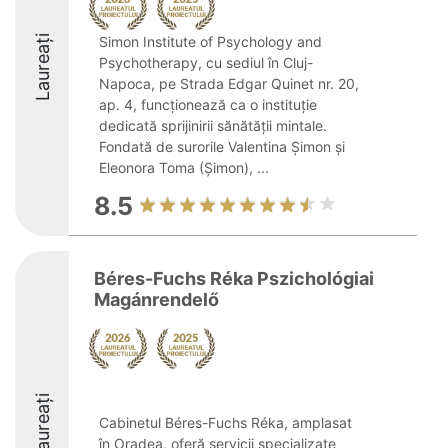
Laureați
Simon Institute of Psychology and
Psychotherapy, cu sediul în Cluj-
Napoca, pe Strada Edgar Quinet nr. 20,
ap. 4, funcționează ca o instituție
dedicată sprijinirii sănătății mintale.
Fondată de surorile Valentina Șimon și
Eleonora Toma (Șimon), ...
8.5
Béres-Fuchs Réka Pszichológiai
Magánrendelő
Laureați
Cabinetul Béres-Fuchs Réka, amplasat
în Oradea, oferă servicii specializate