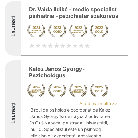
Dr. Vaida Ildikó - medic specialist
psihiatrie - pszichiáter szakorvos
Laureați
Kalóz János György-
Pszichológus
Arată mai multe >>
Laureați
Biroul de psihologie coordonat de Kalóz
János György își desfășoară activitatea
în Cluj-Napoca, pe strada Universității,
nr. 10. Specialistul este un psiholog
clinician cu experiență, absolvent al