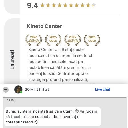
9.4
Kineto Center
Kineto Center din Bistrița este
Laureați
recunoscut ca un reper în sectorul
recuperării medicale, axat pe
restabilirea sănătății și echilibrului
pacienților săi. Centrul adoptă o
strategie profund personalizată,
punând la dispoziție diverse servicii ...
ŞOIMII Sănătații
Live chat
10
17:04
Bună, suntem încântați să vă ajutăm! 🙂 Vă rugăm
Organizator Ranking
Plebiscyt
Contact
să faceți clic pe subiectul de conversație
BRIGHT SOLUTIONS BR SRL
Câștigătorii
Contact
corespunzător! 🙂
Aleea Timisul De Sus 2 Bl. A30
Lista Tuturor