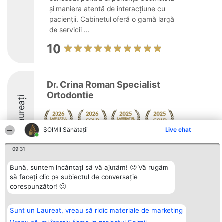
și maniera atentă de interacțiune cu
pacienții. Cabinetul oferă o gamă largă
de servicii ...
10
Dr. Crina Roman Specialist
Ortodontie
Laureați
ŞOIMII Sănătații
Live chat
9.8
09:31
Bună, suntem încântați să vă ajutăm! 🙂 Vă rugăm
să faceți clic pe subiectul de conversație
Organizator Ranking
Plebiscyt
Contact
corespunzător! 🙂
BRIGHT SOLUTIONS BR SRL
Câștigătorii
Contact
Aleea Timisul De Sus 2 Bl. A30
Lista Tuturor
Sc. A Et. 4 Ap. 13 Cod 061952
Laureaților
București
Reguli
Sunt un Laureat, vreau să ridic materiale de marketing
CUI 36737675
Statut