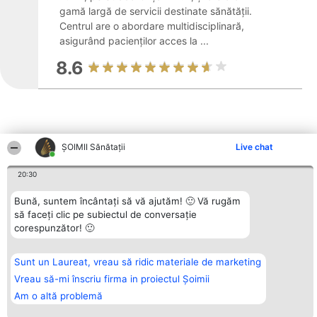
gamă largă de servicii destinate sănătății.
Centrul are o abordare multidisciplinară,
asigurând pacienților acces la ...
8.6
ŞOIMII Sănătații
Live chat
Alte firme din zonă
20:30
Bună, suntem încântați să vă ajutăm! 🙂 Vă rugăm
Organizator Ranking
Plebiscyt
Contact
să faceți clic pe subiectul de conversație
BRIGHT SOLUTIONS BR SRL
Câștigătorii
Contact
corespunzător! 🙂
Aleea Timisul De Sus 2 Bl. A30
Lista Tuturor
Sc. A Et. 4 Ap. 13 Cod 061952
Laureaților
București
Reguli
Sunt un Laureat, vreau să ridic materiale de marketing
CUI 36737675
Statut
tel: +40 770 990 492
Politica de
Vreau să-mi înscriu firma in proiectul Șoimii
confidențialitate
Am o altă problemă