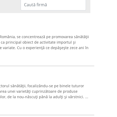
 România, se concentrează pe promovarea sănătății
 ca principal obiect de activitate importul și
e variate. Cu o experiență ce depășește zece ani în
torul sănătății, focalizându-se pe binele tuturor
zarea unei varietăți cuprinzătoare de produse
lor, de la nou-născuți până la adulți și vârstnici. ...