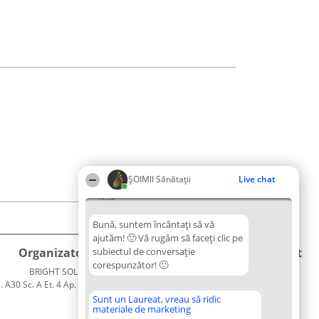
ŞOIMII Sănătații
Live chat
14:52
Bună, suntem încântați să vă
ajutăm! 🙂 Vă rugăm să faceți clic pe
Organizator Ranking
subiectul de conversație
Plebiscyt
Contact
corespunzător! 🙂
BRIGHT SOLUTIONS BR SRL
Câștigătorii
Contact
. A30 Sc. A Et. 4 Ap. 13 Cod 061952
Lista
București
Tuturor
Sunt un Laureat, vreau să ridic
materiale de marketing
CUI 36737675
Laureaților