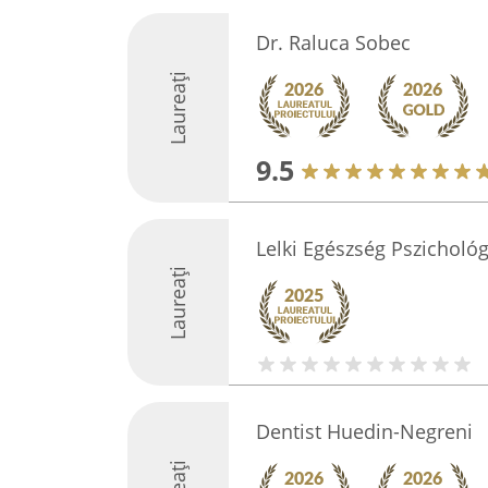
Dr. Raluca Sobec
Laureați
9.5
Lelki Egészség Pszichológ
Laureați
Dentist Huedin-Negreni