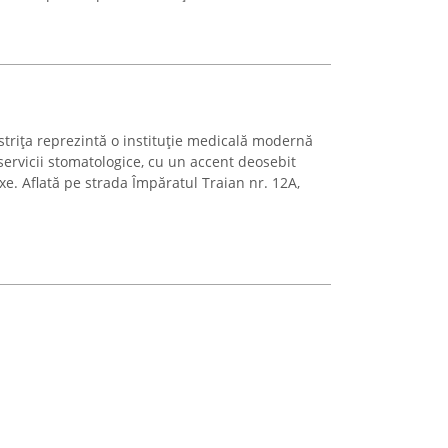
istrița reprezintă o instituție medicală modernă
ervicii stomatologice, cu un accent deosebit
xe. Aflată pe strada Împăratul Traian nr. 12A,