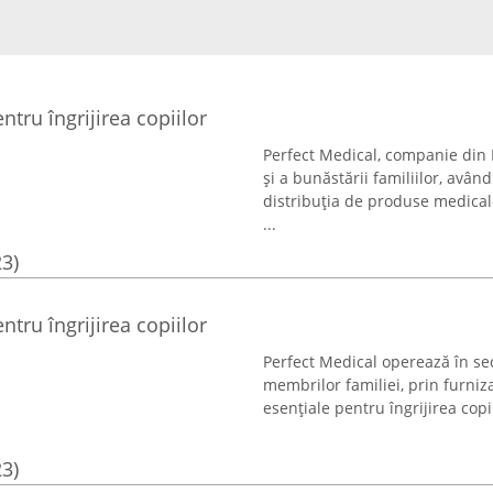
tru îngrijirea copiilor
Perfect Medical, companie din
și a bunăstării familiilor, având
distribuția de produse medical
...
23)
tru îngrijirea copiilor
Perfect Medical operează în sec
membrilor familiei, prin furni
esențiale pentru îngrijirea copii
23)