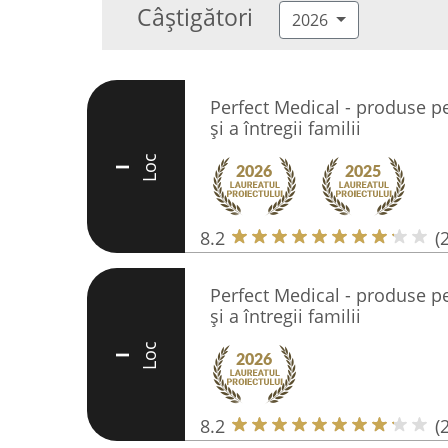
Câștigători
2026
Perfect Medical - produse pen
și a întregii familii
Loc
I
8.2
(
Perfect Medical - produse pen
și a întregii familii
Loc
I
8.2
(