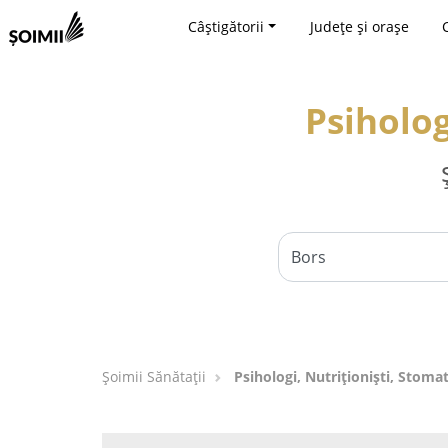
Câștigătorii
Județe și orașe
Psiholog
Şoimii Sănătații
Psihologi, Nutriționiști, Stomat