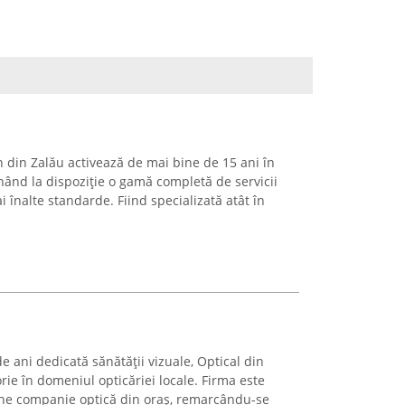
n din Zalău activează de mai bine de 15 ani în
nând la dispoziție o gamă completă de servicii
 înalte standarde. Fiind specializată atât în
de ani dedicată sănătății vizuale, Optical din
rie în domeniul opticăriei locale. Firma este
he companie optică din oraș, remarcându-se