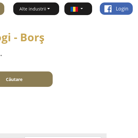
Login
Alte industrii
gi - Borş
.
Căutare