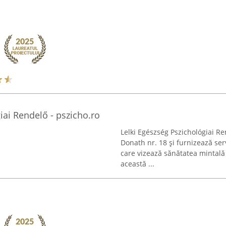
iai Rendelő - pszicho.ro
Lelki Egészség Pszichológiai Re
Donath nr. 18 și furnizează serv
care vizează sănătatea mintală 
această ...