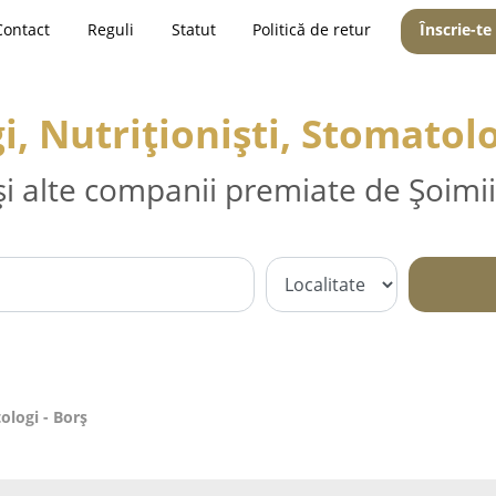
Contact
Reguli
Statut
Politică de retur
Înscrie-te
i, Nutriționiști, Stomatolo
și alte companii premiate de Șoimii
ologi - Borş