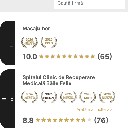
Masajbihor
Loc
I
10.0
(65)
Spitalul Clinic de Recuperare
Medicală Băile Felix
Loc
II
Arată mai multe >>
8.8
(76)