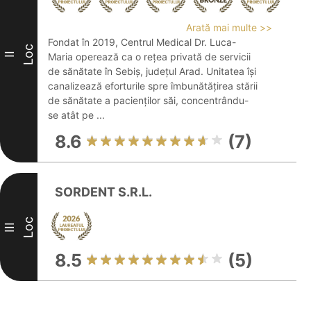
Arată mai multe >>
Fondat în 2019, Centrul Medical Dr. Luca-
Loc
II
Maria operează ca o rețea privată de servicii
de sănătate în Sebiș, județul Arad. Unitatea își
canalizează eforturile spre îmbunătățirea stării
de sănătate a pacienților săi, concentrându-
se atât pe ...
8.6
(7)
SORDENT S.R.L.
Loc
III
8.5
(5)