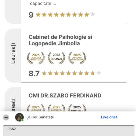
capacitate ...
9
Cabinet de Psihologie si
Logopedie Jimbolia
Laureați
8.7
CMI DR.SZABO FERDINAND
Laureați
ŞOIMII Sănătații
Live chat
8.2
03:52