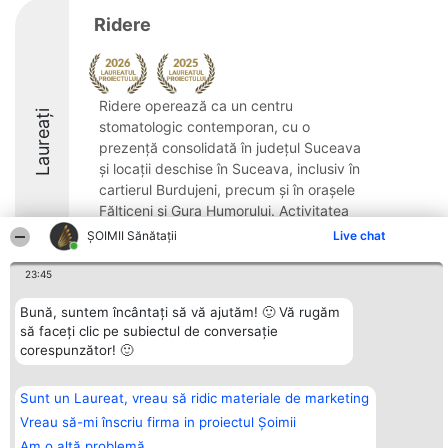
Ridere
Ridere operează ca un centru
Laureați
stomatologic contemporan, cu o
prezență consolidată în județul Suceava
și locații deschise în Suceava, inclusiv în
cartierul Burdujeni, precum și în orașele
Fălticeni și Gura Humorului. Activitatea
companiei a debutat ...
ŞOIMII Sănătații
Live chat
8.6
23:45
Bună, suntem încântați să vă ajutăm! 🙂 Vă rugăm
să faceți clic pe subiectul de conversație
Organizator Ranking
Plebiscyt
Contact
corespunzător! 🙂
BRIGHT SOLUTIONS BR SRL
Câștigătorii
Contact
Aleea Timisul De Sus 2 Bl. A30
Lista Tuturor
Sc. A Et. 4 Ap. 13 Cod 061952
Laureaților
Sunt un Laureat, vreau să ridic materiale de marketing
București
Reguli
CUI 36737675
Statut
Vreau să-mi înscriu firma in proiectul Șoimii
tel: +40 770 990 492
Politica de
Am o altă problemă
confidențialitate