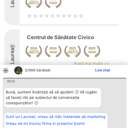
Centrul de Sănătate Civico
Laureați
Arată mai multe >>
ŞOIMII Sănătații
Live chat
9.9
05:22
Bună, suntem încântați să vă ajutăm! 🙂 Vă rugăm
Organizator Ranking
Plebiscyt
Contact
să faceți clic pe subiectul de conversație
BRIGHT SOLUTIONS BR SRL
Câștigătorii
Contact
corespunzător! 🙂
Aleea Timisul De Sus 2 Bl. A30
Lista Tuturor
Sc. A Et. 4 Ap. 13 Cod 061952
Laureaților
București
Reguli
CUI 36737675
Statut
Sunt un Laureat, vreau să ridic materiale de marketing
tel: +40 770 990 492
Politica de
Vreau să-mi înscriu firma in proiectul Șoimii
confidențialitate