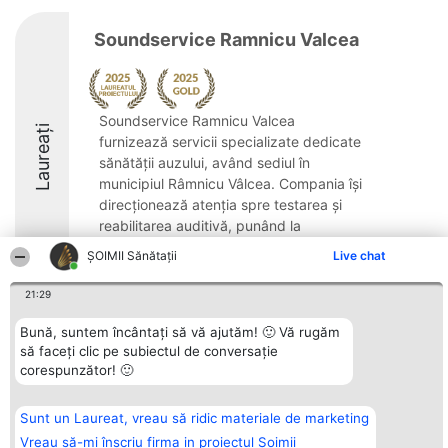
Soundservice Ramnicu Valcea
Soundservice Ramnicu Valcea
Laureați
furnizează servicii specializate dedicate
sănătății auzului, având sediul în
municipiul Râmnicu Vâlcea. Compania își
direcționează atenția spre testarea și
reabilitarea auditivă, punând la
dispoziție soluții individualizate ...
ŞOIMII Sănătații
Live chat
21:29
Bună, suntem încântați să vă ajutăm! 🙂 Vă rugăm
să faceți clic pe subiectul de conversație
Organizator Ranking
Plebiscyt
Contact
corespunzător! 🙂
BRIGHT SOLUTIONS BR SRL
Câștigătorii
Contact
Aleea Timisul De Sus 2 Bl. A30
Lista Tuturor
Sc. A Et. 4 Ap. 13 Cod 061952
Laureaților
București
Reguli
Sunt un Laureat, vreau să ridic materiale de marketing
CUI 36737675
Statut
Vreau să-mi înscriu firma in proiectul Șoimii
tel: +40 770 990 492
Politica de