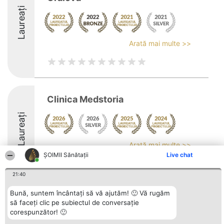
Laureați
Arată mai multe >>
Clinica Medstoria
Laureați
Arată mai multe >>
ŞOIMII Sănătații
Live chat
8.9
21:40
Bună, suntem încântați să vă ajutăm! 🙂 Vă rugăm
Organizator Ranking
Plebiscyt
Contact
să faceți clic pe subiectul de conversație
BRIGHT SOLUTIONS BR SRL
Câștigătorii
Contact
corespunzător! 🙂
Aleea Timisul De Sus 2 Bl. A30
Lista Tuturor
Sc. A Et. 4 Ap. 13 Cod 061952
Laureaților