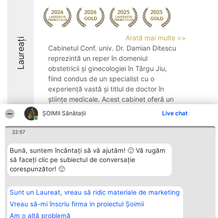
Arată mai multe >>
Laureați
Cabinetul Conf. univ. Dr. Damian Ditescu
reprezintă un reper în domeniul
obstetricii și ginecologiei în Târgu Jiu,
fiind condus de un specialist cu o
experiență vastă și titlul de doctor în
științe medicale. Acest cabinet oferă un
spectru extins ...
ŞOIMII Sănătații
Live chat
9.2
22:57
Bună, suntem încântați să vă ajutăm! 🙂 Vă rugăm
să faceți clic pe subiectul de conversație
Organizator Ranking
Plebiscyt
Contact
corespunzător! 🙂
BRIGHT SOLUTIONS BR SRL
Câștigătorii
Contact
Aleea Timisul De Sus 2 Bl. A30
Lista Tuturor
Sc. A Et. 4 Ap. 13 Cod 061952
Laureaților
București
Reguli
Sunt un Laureat, vreau să ridic materiale de marketing
CUI 36737675
Statut
Vreau să-mi înscriu firma in proiectul Șoimii
tel: +40 770 990 492
Politica de
confidențialitate
Am o altă problemă