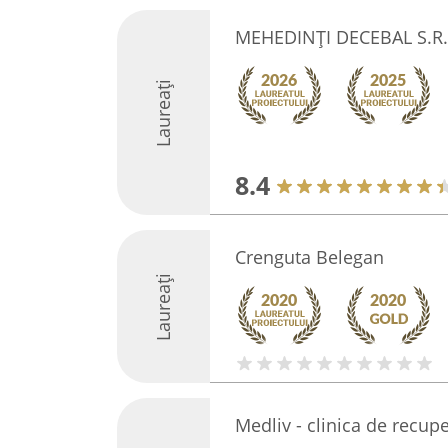
MEHEDINŢI DECEBAL S.R.
Laureați
8.4
Crenguta Belegan
Laureați
Medliv - clinica de recup