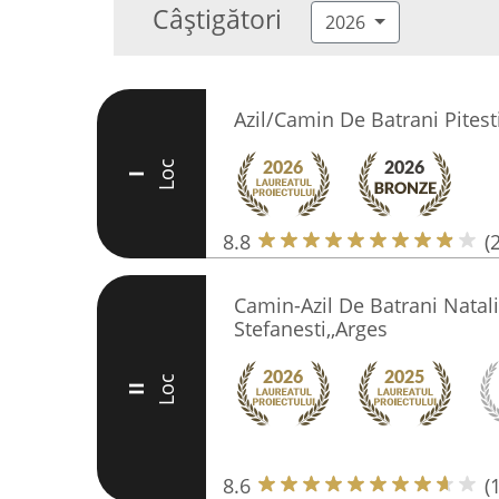
Câștigători
2026
Azil/Camin De Batrani Pites
Loc
I
8.8
(
Camin-Azil De Batrani Natal
Stefanesti,,Arges
Loc
II
8.6
(