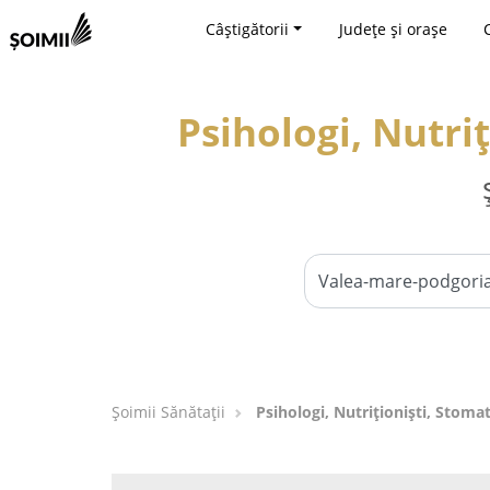
Câștigătorii
Județe și orașe
Psihologi, Nutri
Şoimii Sănătații
Psihologi, Nutriționiști, Stoma