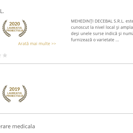
L.
MEHEDINŢI DECEBAL S.R.L. este 
cunoscut la nivel local și amp
deși unele surse indică și numă
furnizează o varietate ...
Arată mai multe >>
erare medicala