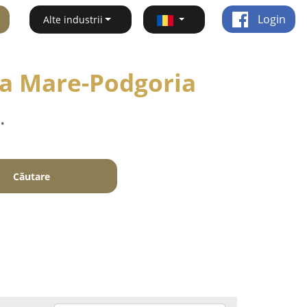
Login
Alte industrii
lea Mare-Podgoria
.
Căutare