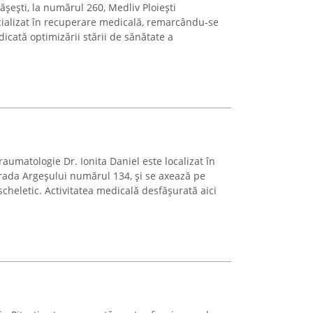
rășești, la numărul 260, Medliv Ploiești
ializat în recuperare medicală, remarcându-se
cată optimizării stării de sănătate a
umatologie Dr. Ionita Daniel este localizat în
trada Argeșului numărul 134, și se axează pe
heletic. Activitatea medicală desfășurată aici