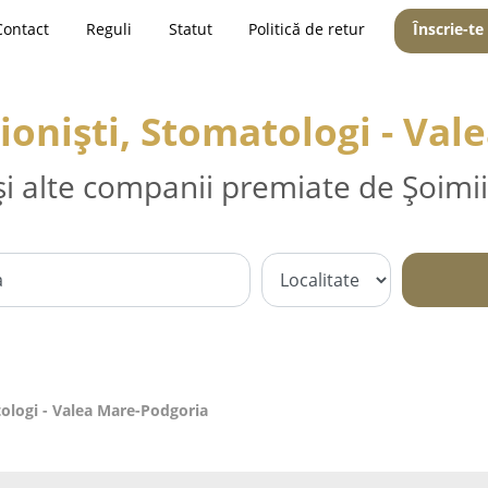
Contact
Reguli
Statut
Politică de retur
Înscrie-te
ționiști, Stomatologi - Va
și alte companii premiate de Șoimii
tologi - Valea Mare-Podgoria