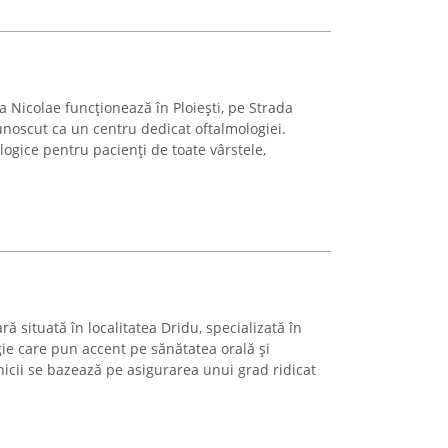
 Nicolae funcționează în Ploiești, pe Strada
unoscut ca un centru dedicat oftalmologiei.
logice pentru pacienți de toate vârstele,
ră situată în localitatea Dridu, specializată în
ie care pun accent pe sănătatea orală și
inicii se bazează pe asigurarea unui grad ridicat