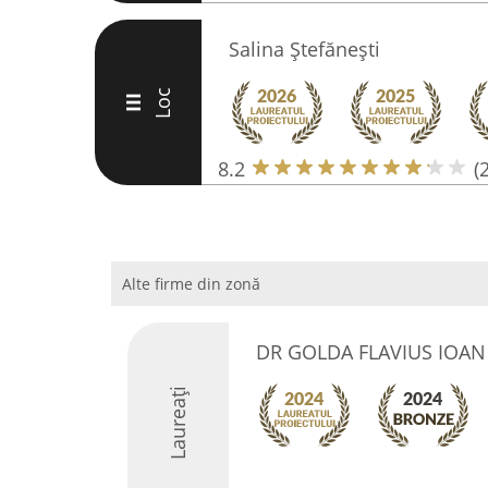
Salina Ștefănești
Loc
III
8.2
(
Alte firme din zonă
DR GOLDA FLAVIUS IOAN
Laureați