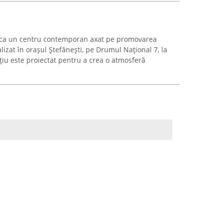
ă ca un centru contemporan axat pe promovarea
calizat în orașul Ștefănești, pe Drumul Național 7, la
iu este proiectat pentru a crea o atmosferă