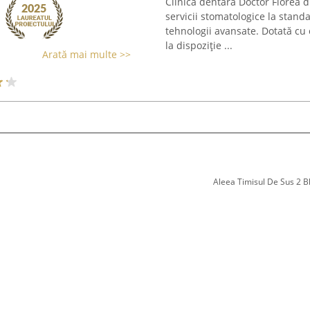
Clinica dentară Doctor Florea d
servicii stomatologice la stand
tehnologii avansate. Dotată cu 
la dispoziție ...
Arată mai multe >>
Aleea Timisul De Sus 2 Bl