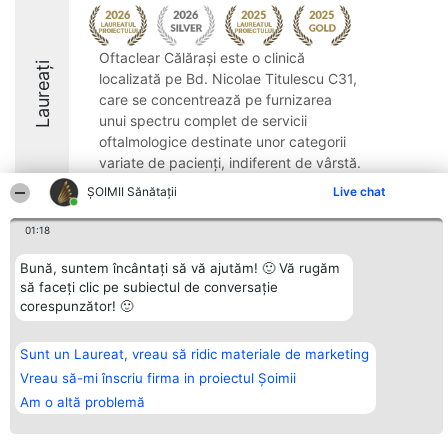
Oftaclear Călărași este o clinică
Laureați
localizată pe Bd. Nicolae Titulescu C31,
care se concentrează pe furnizarea
unui spectru complet de servicii
oftalmologice destinate unor categorii
variate de pacienți, indiferent de vârstă.
Remarcată pentru ...
ŞOIMII Sănătații
Live chat
9
01:18
Bună, suntem încântați să vă ajutăm! 🙂 Vă rugăm
să faceți clic pe subiectul de conversație
Organizator Ranking
Plebiscyt
Contact
corespunzător! 🙂
BRIGHT SOLUTIONS BR SRL
Câștigătorii
Contact
Aleea Timisul De Sus 2 Bl. A30
Lista Tuturor
Sc. A Et. 4 Ap. 13 Cod 061952
Laureaților
București
Reguli
Sunt un Laureat, vreau să ridic materiale de marketing
CUI 36737675
Statut
Vreau să-mi înscriu firma in proiectul Șoimii
tel: +40 770 990 492
Politica de
confidențialitate
Am o altă problemă