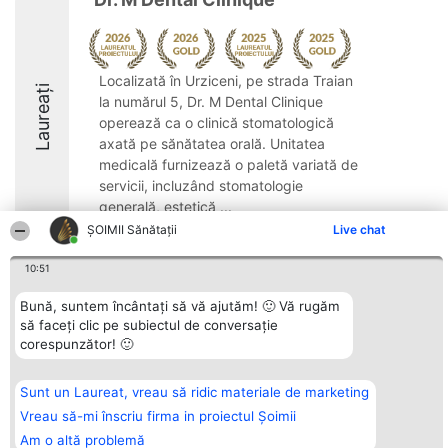
Localizată în Urziceni, pe strada Traian
Laureați
la numărul 5, Dr. M Dental Clinique
operează ca o clinică stomatologică
axată pe sănătatea orală. Unitatea
medicală furnizează o paletă variată de
servicii, incluzând stomatologie
generală, estetică ...
ŞOIMII Sănătații
Live chat
9.6
10:51
Bună, suntem încântați să vă ajutăm! 🙂 Vă rugăm
Organizator Ranking
Plebiscyt
Contact
să faceți clic pe subiectul de conversație
BRIGHT SOLUTIONS BR SRL
Câștigătorii
Contact
corespunzător! 🙂
Aleea Timisul De Sus 2 Bl. A30
Lista Tuturor
Sc. A Et. 4 Ap. 13 Cod 061952
Laureaților
București
Reguli
CUI 36737675
Statut
Sunt un Laureat, vreau să ridic materiale de marketing
tel: +40 770 990 492
Politica de
Vreau să-mi înscriu firma in proiectul Șoimii
confidențialitate
Am o altă problemă