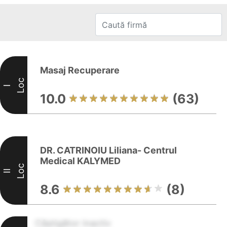
Masaj Recuperare
Loc
I
10.0
(63)
DR. CATRINOIU Liliana- Centrul
Medical KALYMED
Loc
II
8.6
(8)
Câștigător inactiv