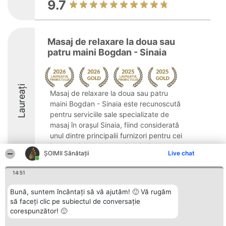
9.7
Masaj de relaxare la doua sau
patru maini Bogdan - Sinaia
Laureați
Masaj de relaxare la doua sau patru
maini Bogdan - Sinaia este recunoscută
pentru serviciile sale specializate de
masaj în orașul Sinaia, fiind considerată
unul dintre principalii furnizori pentru cei
interesați de relaxare și revitalizare. ...
ŞOIMII Sănătații
Live chat
10
14:51
Bună, suntem încântați să vă ajutăm! 🙂 Vă rugăm
Organizator Ranking
Plebiscyt
Contact
să faceți clic pe subiectul de conversație
BRIGHT SOLUTIONS BR SRL
Câștigătorii
Contact
corespunzător! 🙂
Aleea Timisul De Sus 2 Bl. A30
Lista Tuturor
Sc. A Et. 4 Ap. 13 Cod 061952
Laureaților