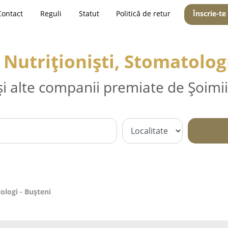
Contact
Reguli
Statut
Politică de retur
Înscrie-te
 Nutriționiști, Stomatolog
și alte companii premiate de Șoimii
ologi - Buşteni