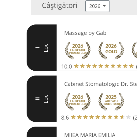
Câștigători
2026
Massage by Gabi
Loc
I
10.0
Cabinet Stomatologic Dr. Ste
Loc
II
8.6
(
MIJEA MARIA EMILIA