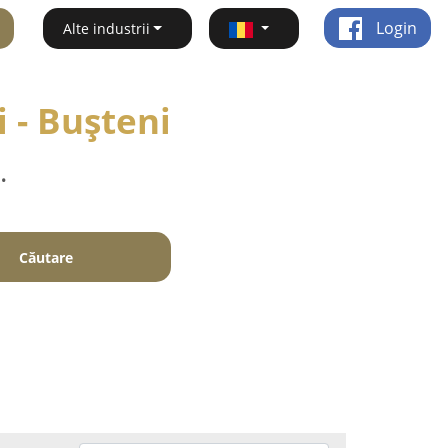
Login
Alte industrii
i - Buşteni
.
Căutare