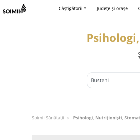
Câștigătorii
Județe și orașe
Psihologi,
Şoimii Sănătații
Psihologi, Nutriționiști, Stomat