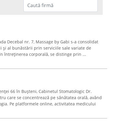
rada Decebal nr. 7, Massage by Gabi s-a consolidat
 și al bunăstării prin serviciile sale variate de
n întreținerea corporală, se distinge prin ...
nței 66 în Bușteni, Cabinetul Stomatologic Dr.
ntru care se concentrează pe sănătatea orală, având
ia. Pe platformele online, activitatea medicului