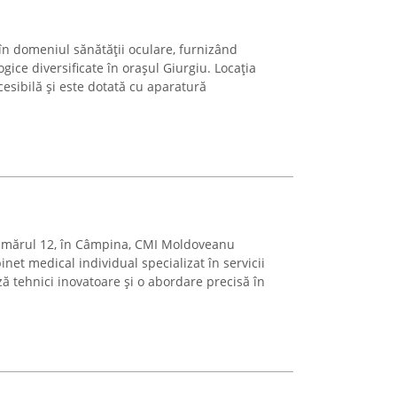
în domeniul sănătății oculare, furnizând
ogice diversificate în orașul Giurgiu. Locația
ccesibilă și este dotată cu aparatură
 numărul 12, în Câmpina, CMI Moldoveanu
et medical individual specializat în servicii
ă tehnici inovatoare și o abordare precisă în