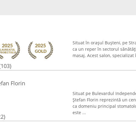
Situat în orașul Bușteni, pe St
ca un reper în sectorul sănătății
masaj. Acest salon, specializat î
(103)
fan Florin
Situat pe Bulevardul Independe
Ștefan Florin reprezintă un ce
ca domeniu principal stomatolog
este ...
22)