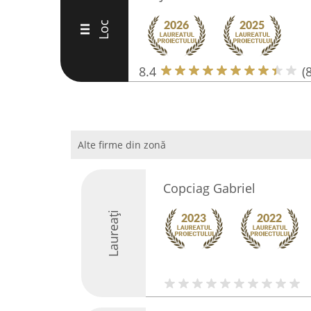
Loc
III
8.4
(8
Alte firme din zonă
Copciag Gabriel
Laureați