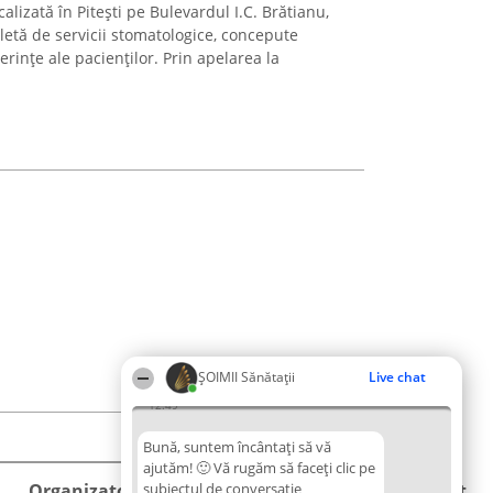
alizată în Pitești pe Bulevardul I.C. Brătianu,
etă de servicii stomatologice, concepute
rințe ale pacienților. Prin apelarea la
ŞOIMII Sănătații
Live chat
12:49
Bună, suntem încântați să vă
ajutăm! 🙂 Vă rugăm să faceți clic pe
Organizator Ranking
subiectul de conversație
Plebiscyt
Contact