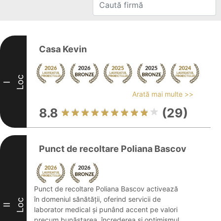
Casa Kevin
Loc
I
Arată mai multe >>
8.8
(29)
Punct de recoltare Poliana Bascov
Punct de recoltare Poliana Bascov activează
în domeniul sănătății, oferind servicii de
Loc
II
laborator medical și punând accent pe valori
precum bunăstarea, încrederea și optimismul.