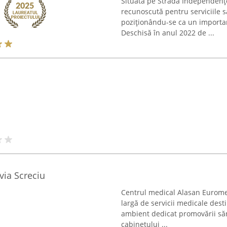
Situată pe Strada Independenței
recunoscută pentru serviciile sa
poziționându-se ca un importan
Deschisă în anul 2022 de ...
via Screciu
Centrul medical Alasan Euromed 
largă de servicii medicale destin
ambient dedicat promovării sănă
cabinetului ...