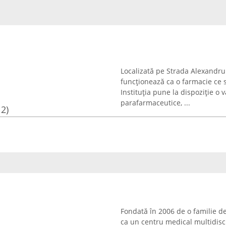
Localizată pe Strada Alexandru
funcționează ca o farmacie ce 
Instituția pune la dispoziție o
parafarmaceutice, ...
12)
Fondată în 2006 de o familie d
ca un centru medical multidisc