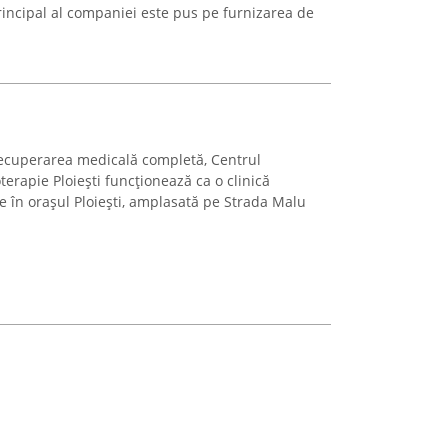
rincipal al companiei este pus pe furnizarea de
recuperarea medicală completă, Centrul
terapie Ploiești funcționează ca o clinică
ie în orașul Ploiești, amplasată pe Strada Malu