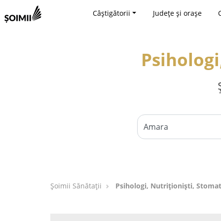
Câștigătorii
Județe și orașe
Psihologi
Şoimii Sănătații
Psihologi, Nutriționiști, Stoma