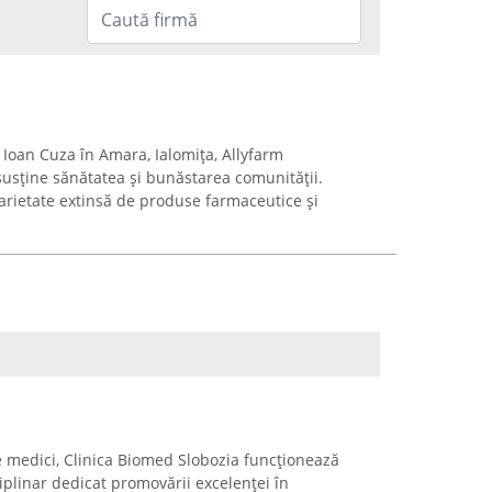
 Ioan Cuza în Amara, Ialomița, Allyfarm
susține sănătatea și bunăstarea comunității.
 varietate extinsă de produse farmaceutice și
e medici, Clinica Biomed Slobozia funcționează
iplinar dedicat promovării excelenței în