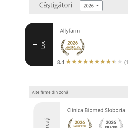
Câștigători
2026
Allyfarm
Loc
I
8.4
(
Alte firme din zonă
Clinica Biomed Slobozia
Laureați