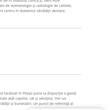
 6A în Slobozia, clinica JC Dent este
le de stomatologie și radiologie de calitate,
t centru în domeniul sănătății dentare.
localizat în Pitești pune la dispoziție o gamă
ate atât copiilor, cât și adulților, într-un
tății și bunăstării. Un punct de referință al