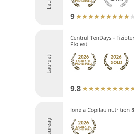
9
Centrul TenDays - Fiziote
Ploiesti
Laureați
9.8
Ionela Copilau nutrition &
Laureați