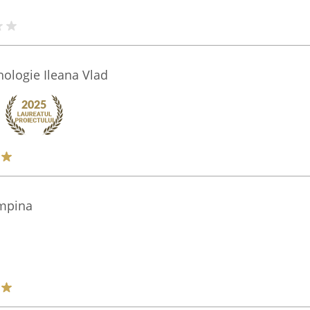
hologie Ileana Vlad
mpina