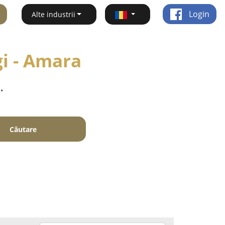
Login
Alte industrii
gi - Amara
.
Căutare