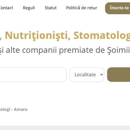
Contact
Reguli
Statut
Politică de retur
Înscrie-te
, Nutriționiști, Stomatolo
și alte companii premiate de Șoimii
tologi - Amara