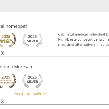
ical homeopat
Cabinetul medical individual Dr.
Nr. 14, este cunoscut pentru g
medicinei alternative și medicin
20)
Adriana Muresan
Arată mai multe >>
15)