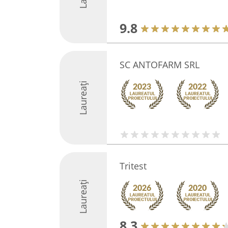
9.8
SC ANTOFARM SRL
Laureați
Tritest
Laureați
8.3