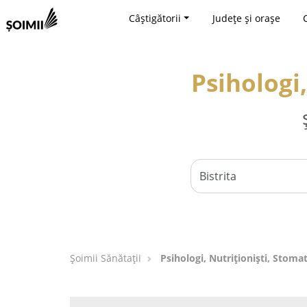
Câștigătorii
Județe și orașe
Psihologi,
Şoimii Sănătații
Psihologi, Nutriționiști, Stomat