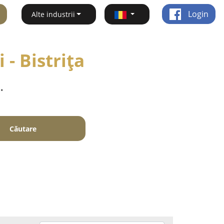
Login
Alte industrii
 - Bistriţa
.
Căutare