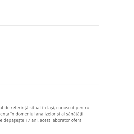
l de referință situat în Iași, cunoscut pentru
nța în domeniul analizelor și al sănătății.
e depășește 17 ani, acest laborator oferă