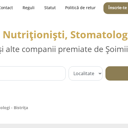
Contact
Reguli
Statut
Politică de retur
Înscrie-te
 Nutriționiști, Stomatologi
și alte companii premiate de Șoimii
ologi - Bistriţa