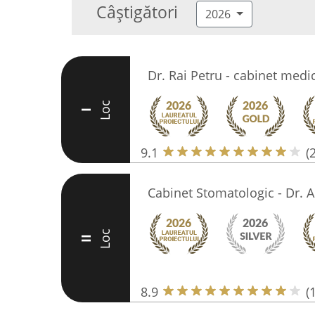
Câștigători
2026
Dr. Rai Petru - cabinet med
Loc
I
9.1
(
Cabinet Stomatologic - Dr. 
Loc
II
8.9
(