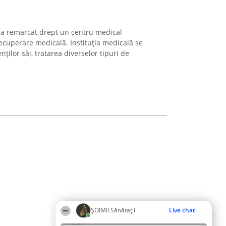
-a remarcat drept un centru medical
recuperare medicală. Instituția medicală se
enților săi, tratarea diverselor tipuri de
ŞOIMII Sănătații
Live chat
17:30