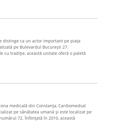
e distinge ca un actor important pe piața
calizată pe Bulevardul București 27.
e cu tradiție, această unitate oferă o paletă
cena medicală din Constanța, Cardiomedsal
ializat pe sănătatea umană și este localizat pe
numărul 72. Înființată în 2010, această