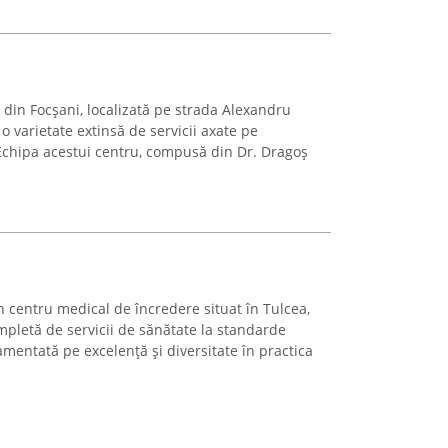
 din Focșani, localizată pe strada Alexandru
 o varietate extinsă de servicii axate pe
 Echipa acestui centru, compusă din Dr. Dragoș
 centru medical de încredere situat în Tulcea,
pletă de servicii de sănătate la standarde
amentată pe excelență și diversitate în practica