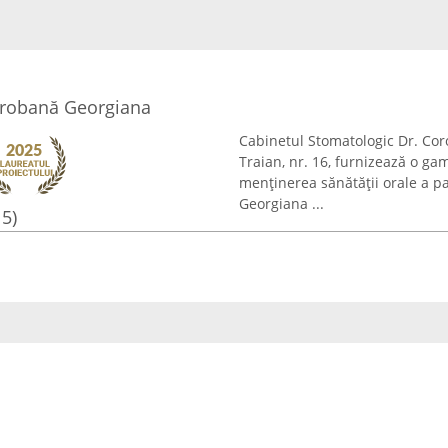
orobană Georgiana
Cabinetul Stomatologic Dr. Cor
Traian, nr. 16, furnizează o ga
menținerea sănătății orale a p
Georgiana ...
15)