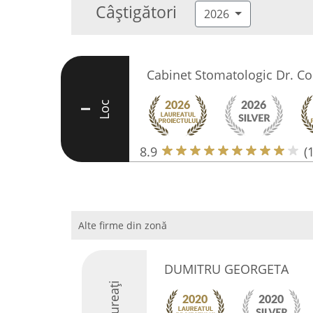
Câștigători
2026
Cabinet Stomatologic Dr. C
Loc
I
8.9
(
Alte firme din zonă
DUMITRU GEORGETA
Laureați