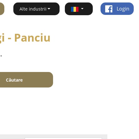
Login
Alte industrii
i - Panciu
.
Căutare