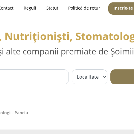
Contact
Reguli
Statut
Politică de retur
Înscrie-te
, Nutriționiști, Stomatolog
și alte companii premiate de Șoimii
tologi - Panciu