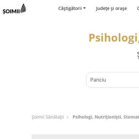
Câștigătorii
Județe și orașe
Psihologi
Şoimii Sănătații
Psihologi, Nutriționiști, Stoma