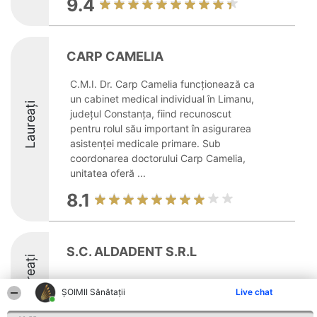
9.4
CARP CAMELIA
C.M.I. Dr. Carp Camelia funcționează ca
un cabinet medical individual în Limanu,
Laureați
județul Constanța, fiind recunoscut
pentru rolul său important în asigurarea
asistenței medicale primare. Sub
coordonarea doctorului Carp Camelia,
unitatea oferă ...
8.1
S.C. ALDADENT S.R.L
Laureați
8.5
ŞOIMII Sănătații
Live chat