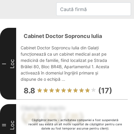
Cabinet Doctor Soproncu Iulia
Cabinet Doctor Soproncu Iulia din Galați
funcționează ca un cabinet medical axat pe
medicină de familie, fiind localizat pe Strada
Loc
I
Brăilei 80, Bloc BR4B, Apartamentul 1. Acesta
activează în domeniul îngrijirii primare și
dispune de o echipă ...
8.8
(17)
Câștigător inactiv
Câștigător inactiv - activitatea companiei a fost suspendată
Loc
recent sau există un alt motiv raportat de câștigător pentru care
II
datele au fost temporar ascunse pentru clienți.